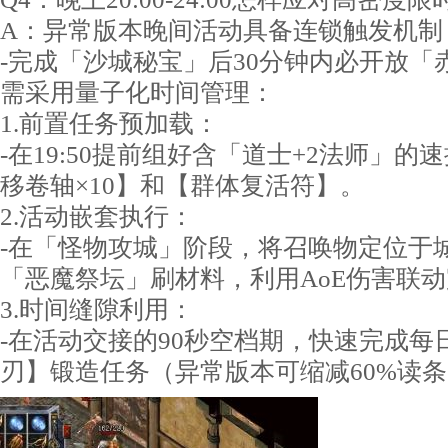
A：异常版本晚间活动具备连锁触发机制
-完成「沙城秘宝」后30分钟内必开放「
需采用量子化时间管理：
1.前置任务预加载：
-在19:50提前组好含「道士+2法师」
移卷轴×10】和【群体复活符】。
2.活动嵌套执行：
-在「怪物攻城」阶段，将召唤物定位于
「恶魔祭坛」刷材料，利用AoE伤害联
3.时间缝隙利用：
-在活动交接的90秒空档期，快速完成每
刃】锻造任务（异常版本可缩减60%读