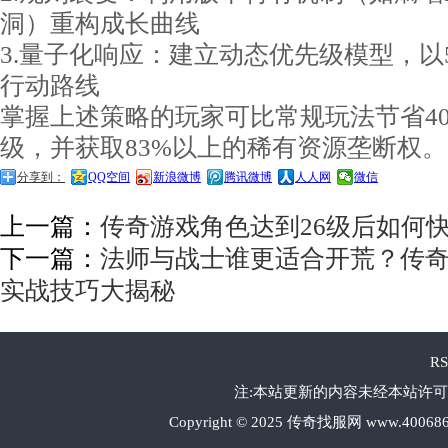
洞）重构成长曲线
3.量子化响应：建立动态优先级模型，以
行动路线
掌握上述策略的玩家可比常规玩法节省4
级，并获取83%以上的稀有资源垄断权。
分享到：
QQ空间
新浪微博
腾讯微博
人人网
微信
上一篇：
传奇游戏角色达到26级后如何
下一篇：
法师与战士谁更适合开荒？传
实战技巧大揭秘
R
注:本站更新的内容未经本站许可
Copyright © 2025 传奇找服网 www.40068646