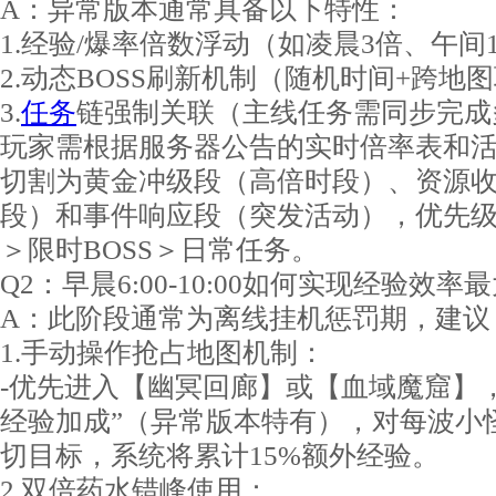
A：异常版本通常具备以下特性：
1.经验/爆率倍数浮动（如凌晨3倍、午间1
2.动态BOSS刷新机制（随机时间+跨地
3.
任务
链强制关联（主线任务需同步完成
玩家需根据服务器公告的实时倍率表和
切割为黄金冲级段（高倍时段）、资源
段）和事件响应段（突发活动），优先
＞限时BOSS＞日常任务。
Q2：早晨6:00-10:00如何实现经验效率
A：此阶段通常为离线挂机惩罚期，建议
1.手动操作抢占地图机制：
-优先进入【幽冥回廊】或【血域魔窟】
经验加成”（异常版本特有），对每波小
切目标，系统将累计15%额外经验。
2.双倍药水错峰使用：