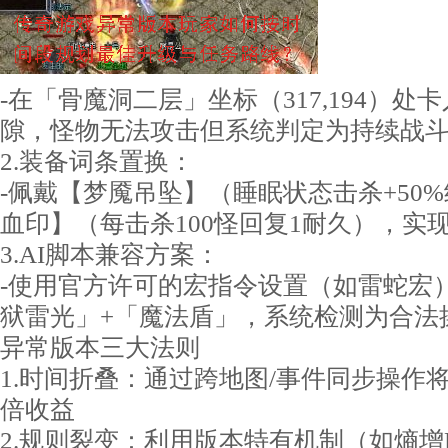
-在「骨魔洞二层」坐标（317,194）处
隙，怪物无法攻击但系统判定为持续战
2.装备词条置换：
-佩戴【梦魇吊坠】（睡眠状态击杀+50
血印】（每击杀100怪回复1耐久），实
3.AI脚本兼容方案：
-使用官方许可的宏指令设置（如雷蛇宏
狱雷光」+「魔法盾」，系统检测为合法
异常版本三大法则
1.时间折叠：通过跨地图/事件同步操作将
倍收益
2.规则裂变：利用版本特有机制（如熵增