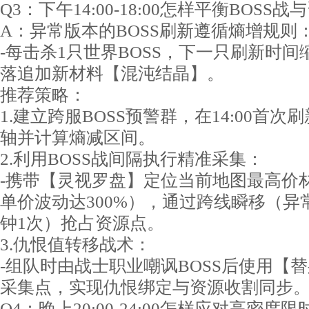
Q3：下午14:00-18:00怎样平衡BOSS
A：异常版本的BOSS刷新遵循熵增规则
-每击杀1只世界BOSS，下一只刷新时间缩
落追加新材料【混沌结晶】。
推荐策略：
1.建立跨服BOSS预警群，在14:00首
轴并计算熵减区间。
2.利用BOSS战间隔执行精准采集：
-携带【灵视罗盘】定位当前地图最高价
单价波动达300%），通过跨线瞬移（异
钟1次）抢占资源点。
3.仇恨值转移战术：
-组队时由战士职业嘲讽BOSS后使用【
采集点，实现仇恨绑定与资源收割同步
Q4：晚上20:00-24:00怎样应对高密度