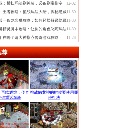
业：横扫玛法刷神装，必备刷宝指令
12-02
》王者攻略：征战玛法大陆，揭秘隐藏
11-30
服一条龙套餐攻略：如何轻松解锁隐藏
11-30
键精灵脚本攻略：让你的角色叱咤玛法
11-30
丁在哪？请大神指点传奇游戏攻略
11-28
推荐
，再续辉煌：传奇
挑战触龙神的时候要使用哪
带你重返巅峰
种打法