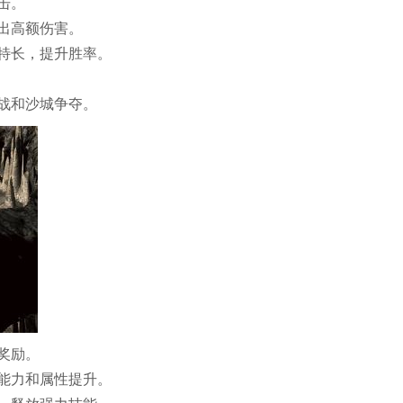
击。
出高额伤害。
特长，提升胜率。
战和沙城争夺。
奖励。
能力和属性提升。