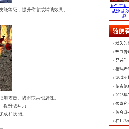
血色征途
技能等级，提升伤害或辅助效果。
战沙城攻
起
随便
迷失的
●
攻略
热血传
●
情！
兄弟们
●
祖玛寺
●
龙城圣
●
攻略指南
传奇隐
●
202
●
增加攻击、防御或其他属性。
了！
传奇私
●
，提升战斗力。
峰
传奇游
●
加成和技能。
奇游戏
在1.
●