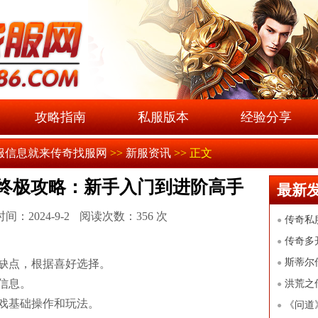
攻略指南
私服版本
经验分享
服信息就来传奇找服网
>>
新服资讯
>> 正文
终极攻略：新手入门到进阶高手
最新
间：2024-9-2
阅读次数：
356
次
传奇私
●
合攻略
传奇多
●
各账号独
斯蒂尔
缺点，根据喜好选择。
●
信息。
开地牢秘
洪荒之
●
戏基础操作和玩法。
上的终极
《问道
●