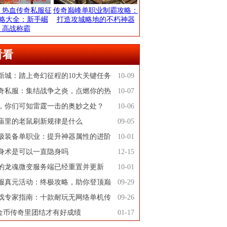
：热血传奇私服征
传奇巅峰单职业制霸攻略：
略大全：新手崛
打造攻城略地的不朽神器
，高战称霸
看看
新城：踏上奇幻征程的10大关键任务
10-09
奇私服：集结战争之炎，点燃你的热
10-07
，你们可知雷霆一击的奥妙之处？
10-06
庙里的老鼠刷新规律是什么
09-05
极装备单职业：提升神器属性的进阶
10-01
身术是可以一直隐身吗
12-15
3年的龙魂微变服务端已经重置并更新
10-01
服真元活动：终极攻略，助你登顶巅
09-29
戏专家指南：十款耐玩无网络单机传
09-26
76金币传奇里团结才有好成绩
01-17