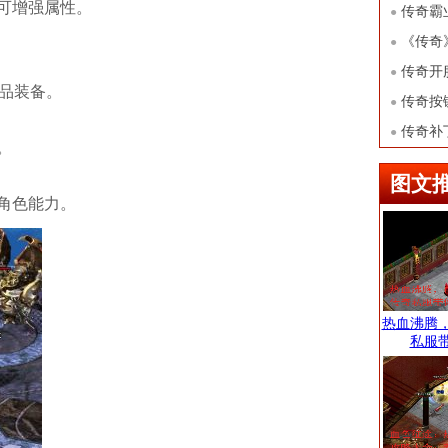
可增强属性。
凡境界
传奇霸
●
秘笈揭晓
《传奇
●
奥义
传奇开
●
极品装备。
福利
传奇按
●
大陆
传奇补
●
。
图文
角色能力。
热血沸腾
私服